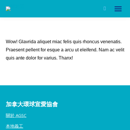
Search:
Wow! Glavrida aliquet miac felis quis rhoncus venenatis.
Praesent pellent for esque a arcu ut eleifend. Nam ac velit
quis ante dolor for varius. Thanx!
加拿大環球宣愛協會
關於 AGSC
本地義工